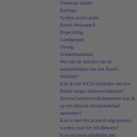
Firmware update
Backups
System access point
Busch-Welcome®
Projectering
Configuratie
Overig
Schakelmateriaal
Wat zijn de functies van de
aansluitdraden van een Busch-
Wächter?
Kan ik een WCD schakelen met een
Busch-Jaeger inbouwschakelaar?
Hoeveel jaloezie/rolluikmotoren kan ik
op een jaloezie-draaischakelaar
aansluiten?
Kan er niet één protocol afgesproken
worden voor het led dimmers?
Is er een losse afdekking met